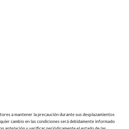
uctores a mantener la precaución durante sus desplazamientos
ualquier cambio en las condiciones será debidamente informado
con antelación y verificar periódicamente el estado de las