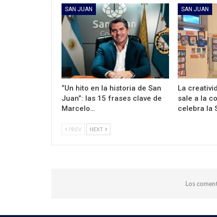
SAN JUAN
SAN JUAN
“Un hito en la historia de San
La creativi
Juan”: las 15 frases clave de
sale a la 
Marcelo…
celebra la
PREV
NEXT
Los coment