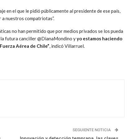
aje en el que le pidió públicamente al presidente de ese país,
r a nuestros compatriotas”.
máticas no han permitido que por medios privados se los pueda
 la futura canciller @DianaMondino y
yo estamos haciendo
 Fuerza Aérea de Chile”
, indicó Villarruel.
SEGUIENTE NOTICIA
s
Innovación y detección temprana, las claves