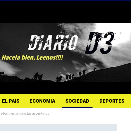
EL PAIS
ECONOMIA
SOCIEDAD
DEPORTES
e los tres andinistas argentinos