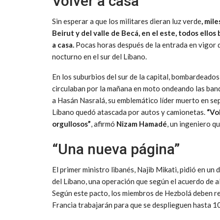
Volver a casa
Sin esperar a que los militares dieran luz verde
, mil
Beirut y del valle de Becá, en el este, todos ell
a casa.
Pocas horas después de la entrada en vigor de
nocturno en el sur del Líbano.
En los suburbios del sur de la capital, bombardeado
circulaban por la mañana en moto ondeando las band
a Hasán Nasralá, su emblemático líder muerto en sept
Líbano quedó atascada por autos y camionetas.
“Vol
orgullosos”
, afirmó
Nizam Hamadé
, un ingeniero q
“Una nueva página”
El primer ministro libanés, Najib Mikati, pidió en un 
del Líbano, una operación que según el acuerdo de al
Según este pacto, los miembros de Hezbolá deben reti
Francia trabajarán para que se desplieguen hasta 10 m