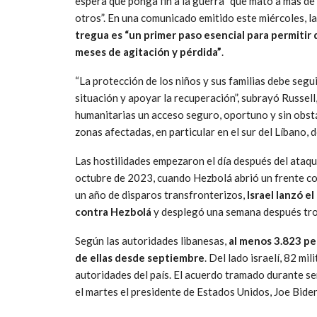
espera que ponga fin a la guerra “que mató a más de 
otros”. En una comunicado emitido este miércoles, la
tregua es “un primer paso esencial para permitir
meses de agitación y pérdida”
.
“La protección de los niños y sus familias debe segui
situación y apoyar la recuperación”, subrayó Russell,
humanitarias un acceso seguro, oportuno y sin obstá
zonas afectadas, en particular en el sur del Líbano,
Las hostilidades empezaron el día después del ataq
octubre de 2023, cuando Hezbolá abrió un frente con
un año de disparos transfronterizos,
Israel lanzó 
contra Hezbolá
y desplegó una semana después trop
Según las autoridades libanesas,
al menos 3.823 per
de ellas desde septiembre
. Del lado israelí, 82 mi
autoridades del país. El acuerdo tramado durante se
el martes el presidente de Estados Unidos, Joe Biden