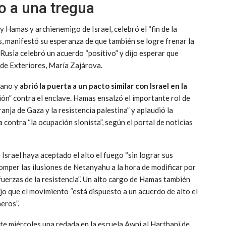
o a una tregua
 y Hamas y archienemigo de Israel, celebró el “fin de la
, manifestó su esperanza de que también se logre frenar la
e Rusia celebró un acuerdo “positivo” y dijo esperar que
o de Exteriores, María Zajárova.
bano y
abrió la puerta a un pacto similar con Israel en la
ión” contra el enclave. Hamas ensalzó el importante rol de
anja de Gaza y la resistencia palestina” y aplaudió la
a contra “la ocupación sionista”, según el portal de noticias
Israel haya aceptado el alto el fuego “sin lograr sus
omper las ilusiones de Netanyahu a la hora de modificar por
fuerzas de la resistencia”. Un alto cargo de Hamas también
jo que el movimiento “está dispuesto a un acuerdo de alto el
eros”.
este miércoles una redada en la escuela Awni al Harthani de