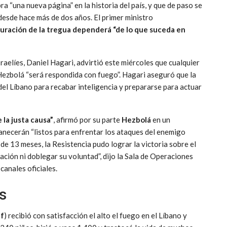
a “una nueva página” en la historia del país, y que de paso se
 desde hace más de dos años. El primer ministro
duración de la tregua dependerá “de lo que suceda en
sraelíes, Daniel Hagari, advirtió este miércoles que cualquier
 Hezbolá “será respondida con fuego”. Hagari aseguró que la
del Líbano para recabar inteligencia y prepararse para actuar
 la justa causa”
, afirmó por su parte
Hezbolá
en un
ecerán “listos para enfrentar los ataques del enemigo
de 13 meses, la Resistencia pudo lograr la victoria sobre el
ción ni doblegar su voluntad”, dijo la Sala de Operaciones
canales oficiales.
s
f
) recibió con satisfacción el alto el fuego en el Líbano y