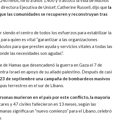
240 niños, hirió a unos 1.400 y trastocó la vida de muchos
 directora Ejecutiva de Unicef, Catherine Russell, dijo que
la
 que las comunidades se recuperen y reconstruyan tras
r siendo el centro de todos los esfuerzos para estabilizar la
 para quien es vital “garantizar a las organizaciones
culos para que presten ayuda y servicios vitales a todas las
 donde las necesidades son agudas”.
ue de Hamas que desencadenó la guerra en Gaza el 7 de
tra Israel en apoyo de su aliado palestino. Después de casi
el 23 de septiembre una campaña de bombardeos masivos
as terrestres en el sur de Líbano.
sonas murieron en el país por este conflicto, la mayoría
litares y 47 civiles fallecieron en 13 meses, según las
manas significa un “nuevo comienzo” para el Líbano, celebró
.