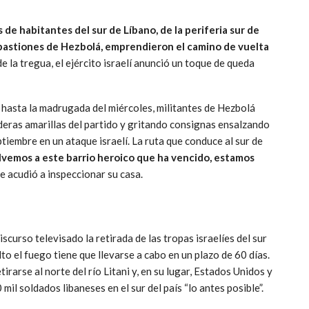
es de habitantes del sur de Líbano, de la periferia sur de
os bastiones de Hezbolá, emprendieron el camino de vuelta
 la tregua, el ejército israelí anunció un toque de queda
s hasta la madrugada del miércoles, militantes de Hezbolá
eras amarillas del partido y gritando consignas ensalzando
iembre en un ataque israelí. La ruta que conduce al sur de
vemos a este barrio heroico que ha vencido, estamos
ue acudió a inspeccionar su casa.
discurso televisado la retirada de las tropas israelíes del sur
to el fuego tiene que llevarse a cabo en un plazo de 60 días.
rarse al norte del río Litani y, en su lugar, Estados Unidos y
il soldados libaneses en el sur del país “lo antes posible”.