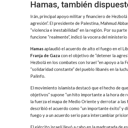
Hamas, también dispuest
Irán, principal apoyo militar y financiero de Hezbolá
agresión”. El presidente de Palestina, Mahmud Abbas
“violencia e inestabilidad” en la región. Por su part
funcione “realmente”, indicó la vocera del ministeri
Hamas
aplaudió el acuerdo de alto el fuego en el Lí
Franja de Gaza
con el objetivo de “detener la agres
Hezbolá en los combates con Israel “en apoyo a la Fr
“solidaridad constante” del pueblo libanés en la luch
Palinfo.
El movimiento islamista destacó que el hecho de que 
objetivos” supone “un hito importante a la hora de r
la fuerza el mapa de Medio Oriente y derrotar a las 
describió el acuerdo como “un importante éxito” y di
fuego y a un acuerdo serio para intercambiar prision
El ejército israelí llevó a cabo en la madrugada de 