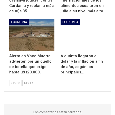
ofensiva judicial contra
internacionales de los
Cardama y reclama más
alimentos escalaron en
de u$s 35…
julio a su nivel más alto…
ECONOMIA
ECONOMIA
Alerta en Vaca Muerta:
A cuánto llegarán el
advierten por un cuello
dólar y la inflación a fin
de botella que exige
de año, según los
hasta u$s20.000…
principales…
PREV
NEXT
Los comentarios están cerrados.