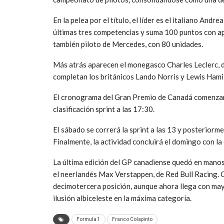
En la pelea por el título, el líder es el italiano
Andrea 
últimas tres competencias y suma 100 puntos con ap
también piloto de Mercedes, con 80 unidades.
Más atrás aparecen el monegasco
Charles Leclerc
,
completan los británicos
Lando Norris
y
Lewis Hami
El cronograma del Gran Premio de Canadá comenzará e
clasificación sprint a las 17:30.
El sábado se correrá la sprint a las 13 y posteriormen
Finalmente, la actividad concluirá el domingo con la 
La última edición del GP canadiense quedó en manos
el neerlandés
Max Verstappen
, de
Red Bull Racing
. 
decimotercera posición, aunque ahora llega con may
ilusión albiceleste en la máxima categoría.
Formula 1
Franco Colapinto