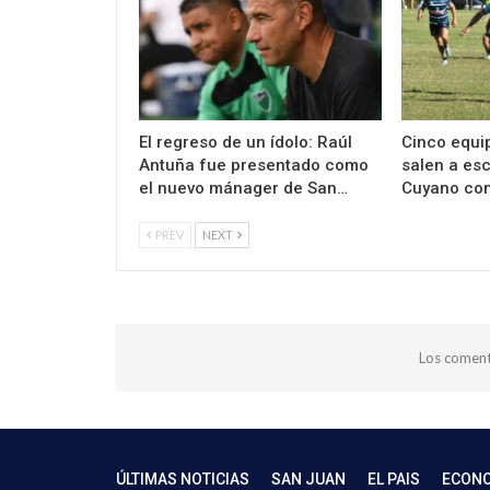
El regreso de un ídolo: Raúl
Cinco equi
Antuña fue presentado como
salen a es
el nuevo mánager de San…
Cuyano con
PREV
NEXT
Los coment
ÚLTIMAS NOTICIAS
SAN JUAN
EL PAIS
ECON