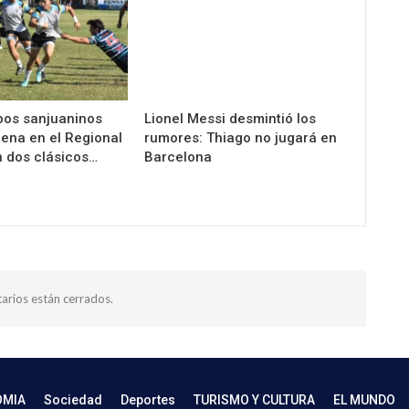
pos sanjuaninos
Lionel Messi desmintió los
cena en el Regional
rumores: Thiago no jugará en
 dos clásicos…
Barcelona
arios están cerrados.
OMIA
Sociedad
Deportes
TURISMO Y CULTURA
EL MUNDO