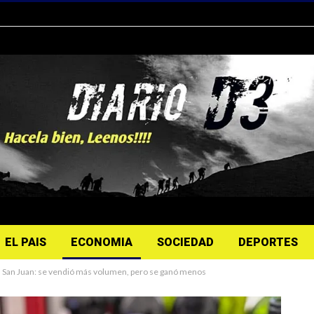
EL PAIS
ECONOMIA
SOCIEDAD
DEPORTES
n San Juan: se vendió más volumen, pero se ganó menos