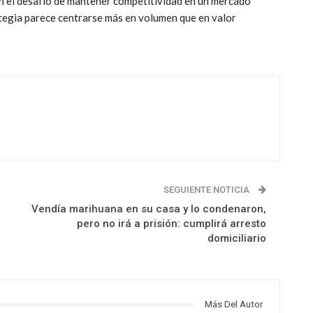
n el desafío de mantener competitividad en un mercado
ategia parece centrarse más en volumen que en valor
SEGUIENTE NOTICIA
Vendía marihuana en su casa y lo condenaron,
pero no irá a prisión: cumplirá arresto
domiciliario
Más Del Autor