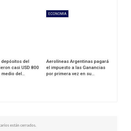
ECONOMIA
 depósitos del
Aerolíneas Argentinas pagará
ieron casi USD 800
el impuesto a las Ganancias
n medio del…
por primera vez en su…
arios están cerrados.