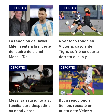
DEPORTES
DEPORTES
La reacción de Javier
River tocó fondo en
Milei frente a la muerte
Victoria: cayó ante
del padre de Lionel
Tigre, sufrió su cuarta
Messi: “Da…
derrota al hilo y…
DEPORTES
DEPORTES
Messi ya está junto a su
Boca reaccionó a
familia para despedir a
tiempo, rescató un
su papá Jorge
punto ante Vélez y