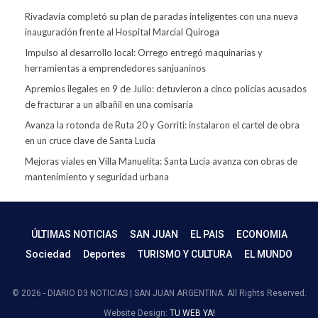
Rivadavia completó su plan de paradas inteligentes con una nueva
inauguración frente al Hospital Marcial Quiroga
Impulso al desarrollo local: Orrego entregó maquinarias y
herramientas a emprendedores sanjuaninos
Apremios ilegales en 9 de Julio: detuvieron a cinco policías acusados
de fracturar a un albañil en una comisaría
Avanza la rotonda de Ruta 20 y Gorriti: instalaron el cartel de obra
en un cruce clave de Santa Lucía
Mejoras viales en Villa Manuelita: Santa Lucía avanza con obras de
mantenimiento y seguridad urbana
ÚLTIMAS NOTICIAS
SAN JUAN
EL PAIS
ECONOMIA
Sociedad
Deportes
TURISMO Y CULTURA
EL MUNDO
© 2026 - DIARIO D3 NOTICIAS | SAN JUAN ARGENTINA. All Rights Reserved.
Website Design:
TU WEB YA!