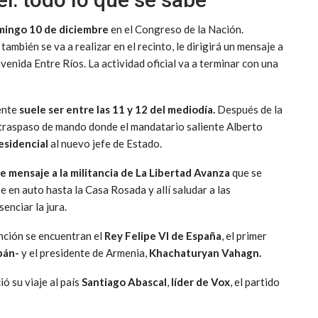
ingo 10 de diciembre
en el Congreso de la Nación.
mbién se va a realizar en el recinto, le dirigirá un mensaje a
venida Entre Ríos. La actividad oficial va a terminar con una
mente
suele ser entre las 11 y 12 del mediodía.
Después de la
e traspaso de mando donde el mandatario saliente Alberto
esidencial
al nuevo jefe de Estado.
e mensaje a la militancia de La Libertad Avanza
que se
 en auto hasta la Casa Rosada y allí saludar a las
enciar la jura.
unción se encuentran el
Rey Felipe VI de Espa
ña
, el primer
bán-
y el presidente de Armenia,
Khachaturyan Vahagn.
ó su viaje al país
Santiago Abascal
,
líder de Vox
, el partido