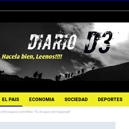
EL PAIS
ECONOMIA
SOCIEDAD
DEPORTES
el traspaso con Milei: “Es lo que corresponde”