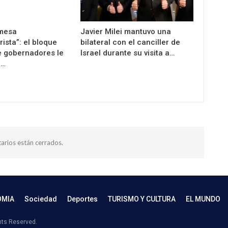
mesa
Javier Milei mantuvo una
rista”: el bloque
bilateral con el canciller de
e gobernadores le
Israel durante su visita a…
a…
arios están cerrados.
OMIA
Sociedad
Deportes
TURISMO Y CULTURA
EL MUNDO
hts Reserved.