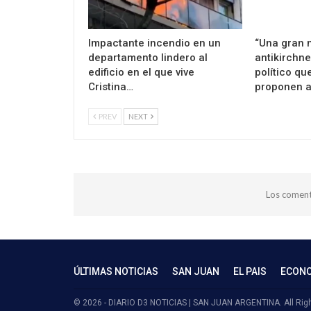
Impactante incendio en un
“Una gran 
departamento lindero al
antikirchne
edificio en el que vive
político qu
Cristina…
proponen 
PREV
NEXT
Los coment
ÚLTIMAS NOTICIAS
SAN JUAN
EL PAIS
ECON
© 2026 - DIARIO D3 NOTICIAS | SAN JUAN ARGENTINA. All Rig