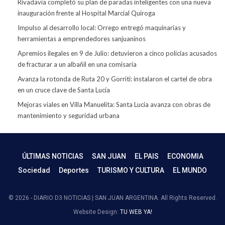
Rivadavia completó su plan de paradas inteligentes con una nueva
inauguración frente al Hospital Marcial Quiroga
Impulso al desarrollo local: Orrego entregó maquinarias y
herramientas a emprendedores sanjuaninos
Apremios ilegales en 9 de Julio: detuvieron a cinco policías acusados
de fracturar a un albañil en una comisaría
Avanza la rotonda de Ruta 20 y Gorriti: instalaron el cartel de obra
en un cruce clave de Santa Lucía
Mejoras viales en Villa Manuelita: Santa Lucía avanza con obras de
mantenimiento y seguridad urbana
ÚLTIMAS NOTICIAS
SAN JUAN
EL PAIS
ECONOMIA
Sociedad
Deportes
TURISMO Y CULTURA
EL MUNDO
© 2026 - DIARIO D3 NOTICIAS | SAN JUAN ARGENTINA. All Rights Reserved.
Website Design:
TU WEB YA!